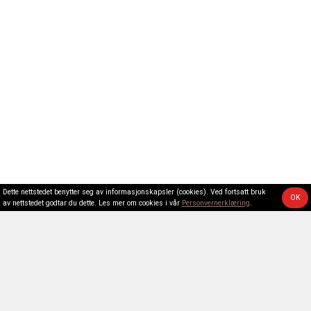
Dette nettstedet benytter seg av informasjonskapsler (cookies). Ved fortsatt bruk
OK
av nettstedet godtar du dette. Les mer om cookies i vår
Personvernerklæring
.
Kontakt oss