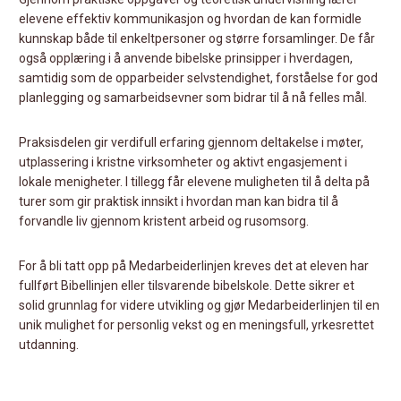
elevene effektiv kommunikasjon og hvordan de kan formidle
kunnskap både til enkeltpersoner og større forsamlinger. De får
også opplæring i å anvende bibelske prinsipper i hverdagen,
samtidig som de opparbeider selvstendighet, forståelse for god
planlegging og samarbeidsevner som bidrar til å nå felles mål.
Praksisdelen gir verdifull erfaring gjennom deltakelse i møter,
utplassering i kristne virksomheter og aktivt engasjement i
lokale menigheter. I tillegg får elevene muligheten til å delta på
turer som gir praktisk innsikt i hvordan man kan bidra til å
forvandle liv gjennom kristent arbeid og rusomsorg.
For å bli tatt opp på Medarbeiderlinjen kreves det at eleven har
fullført Bibellinjen eller tilsvarende bibelskole. Dette sikrer et
solid grunnlag for videre utvikling og gjør Medarbeiderlinjen til en
unik mulighet for personlig vekst og en meningsfull, yrkesrettet
utdanning.