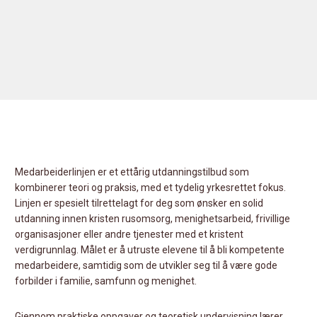
Medarbeiderlinjen er et ettårig utdanningstilbud som
kombinerer teori og praksis, med et tydelig yrkesrettet fokus.
Linjen er spesielt tilrettelagt for deg som ønsker en solid
utdanning innen kristen rusomsorg, menighetsarbeid, frivillige
organisasjoner eller andre tjenester med et kristent
verdigrunnlag. Målet er å utruste elevene til å bli kompetente
medarbeidere, samtidig som de utvikler seg til å være gode
forbilder i familie, samfunn og menighet.
Gjennom praktiske oppgaver og teoretisk undervisning lærer