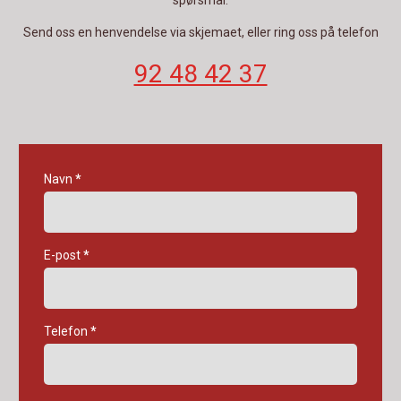
spørsmål.
Send oss en henvendelse via skjemaet, eller ring oss på telefon
92 48 42 37
kontaktskjema
Navn
*
E-post
*
Telefon
*